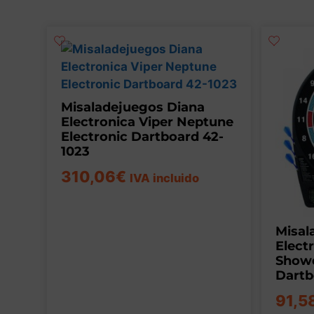
Misaladejuegos Diana
Electronica Viper Neptune
Electronic Dartboard 42-
1023
310,06
€
IVA incluido
Misal
Elect
Showd
Dartb
91,5