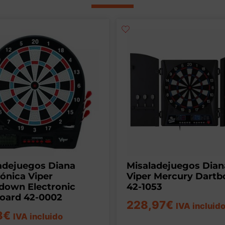
adejuegos Diana
Misaladejuegos Dian
rónica Viper
Viper Mercury Dartb
own Electronic
42-1053
oard 42-0002
228,97
€
IVA incluid
8
€
IVA incluido