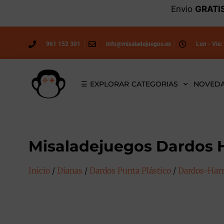
Envio
GRATI
961 152 301
info@misaladejuegos.es
Lun - Vie:
☰ EXPLORAR CATEGORIAS
NOVED
Misaladejuegos Dardos H
Inicio
/
Dianas
/
Dardos Punta Plástico
/
Dardos-Harr