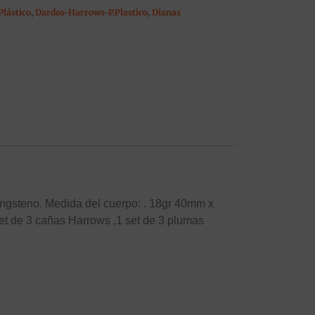
Plástico
,
Dardos-Harrows-P.Plastico
,
Dianas
ungsteno. Medida del cuerpo: . 18gr 40mm x
t de 3 cañas Harrows ,1 set de 3 plumas