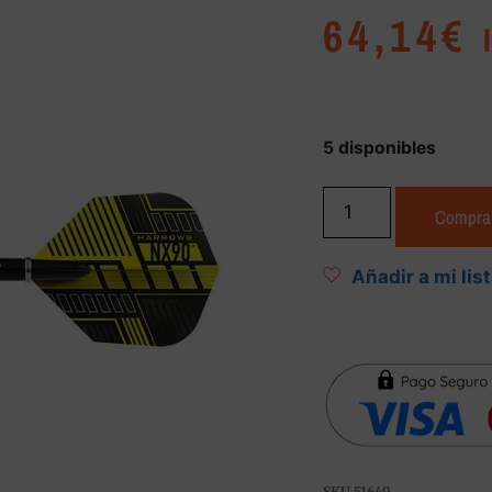
64,14
€
5 disponibles
Compra
Añadir a mi lis
SKU
51649