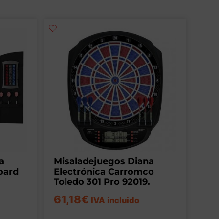
a
Misaladejuegos Diana
oard
Electrónica Carromco
Toledo 301 Pro 92019.
61,18
€
o
IVA incluido