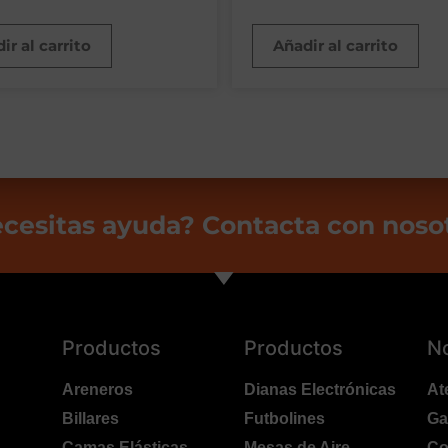
ir al carrito
Añadir al carrito
cesitas ayuda? Contacta con noso
Productos
Productos
N
Areneros
Dianas Electrónicas
At
Billares
Futbolines
Ga
Camas Elásticas
Mesas de Aire
Co