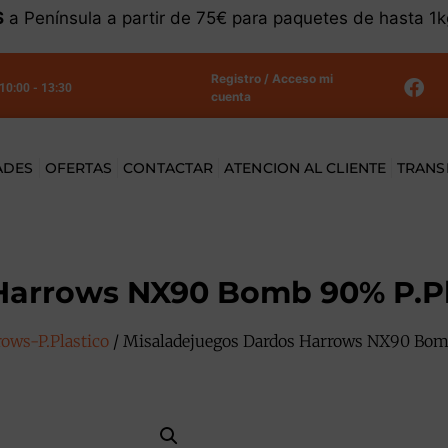
S
a Península a partir de 75€ para paquetes de hasta 1
Registro / Acceso mi
 10:00 - 13:30
cuenta
ADES
OFERTAS
CONTACTAR
ATENCION AL CLIENTE
TRANS
arrows NX90 Bomb 90% P.Pla
ows-P.Plastico
/ Misaladejuegos Dardos Harrows NX90 Bomb