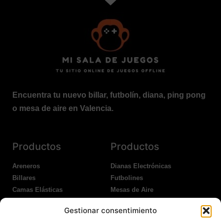
Encuentra tu nuevo billar, futbolín, diana, ping pong
o mesa de aire en Valencia.
Productos
Productos
Areneros
Dianas Electrónicas
Billares
Futbolines
Camas Elásticas
Mesas de Aire
Coches Kart
Ping Pong Interior
Gestionar consentimiento
Columpios
Ping Pong Exterior