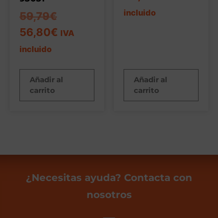
incluido
59,79
€
56,80
€
IVA
incluido
Añadir al
Añadir al
carrito
carrito
¿Necesitas ayuda? Contacta con
nosotros