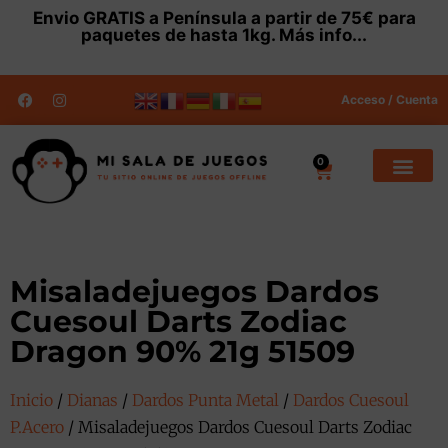
Envio
GRATIS
a Península a partir de 75€ para
paquetes de hasta 1kg.
Más info...
Acceso / Cuenta
0
Misaladejuegos Dardos
Cuesoul Darts Zodiac
Dragon 90% 21g 51509
Inicio
/
Dianas
/
Dardos Punta Metal
/
Dardos Cuesoul
P.Acero
/ Misaladejuegos Dardos Cuesoul Darts Zodiac