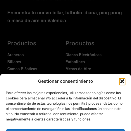
Encuentra tu nuevo billar, futbolín, diana, ping pong
o mesa de aire en Valencia.
Productos
Productos
Areneros
Dianas Electrónicas
Billares
Futbolines
Camas Elásticas
Mesas de Aire
Coches Kart
Ping Pong Interior
Gestionar consentimiento
Columpios
Ping Pong Exterior
Para ofrecer las mejores experiencias, utilizamos tecnologías como las
Nosotros
Legales
cookies para almacenar y/o acceder a la información del dispositivo. El
consentimiento de estas tecnologías nos permitirá procesar datos como
el comportamiento de navegación o las identificaciones únicas en este
Atención al Cliente
Aviso Legal
sitio. No consentir o retirar el consentimiento, puede afectar
Garantías
Política de Privacidad
negativamente a ciertas características y funciones.
Contacto
Política de Cookies
Política Devoluciones
Polítíca de RRSS