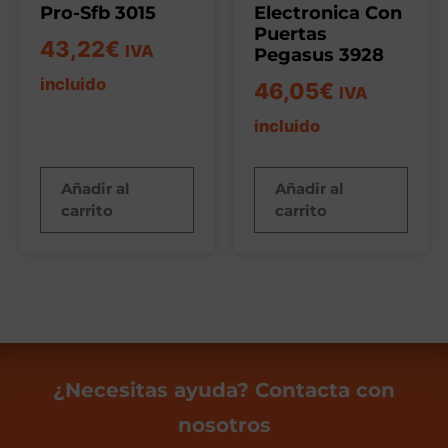
Pro-Sfb 3015
Electronica Con
Puertas
43,22
€
IVA
Pegasus 3928
incluido
46,05
€
IVA
incluido
Añadir al
Añadir al
carrito
carrito
¿Necesitas ayuda? Contacta con
nosotros