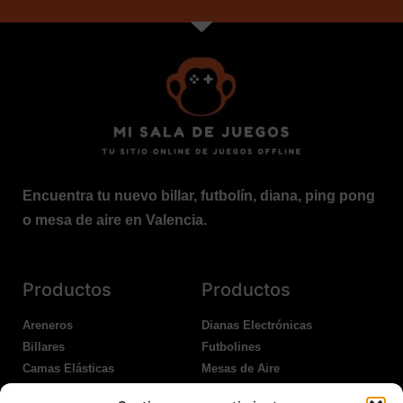
Encuentra tu nuevo billar, futbolín, diana, ping pong
o mesa de aire en Valencia.
Productos
Productos
Areneros
Dianas Electrónicas
Billares
Futbolines
Camas Elásticas
Mesas de Aire
Coches Kart
Ping Pong Interior