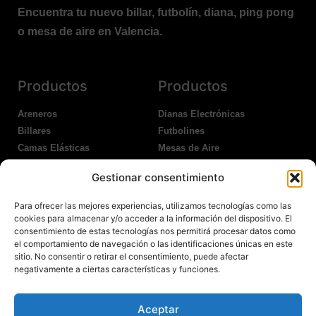
Encuentra tu nuevo billar, futbolín, diana, ping pong
o mesa de aire en Valencia.
Productos
Productos
Areneros
Dianas Electrónicas
Billares
Futbolines
Camas Elásticas
Mesas de Aire
Coches Kart
Ping Pong Interior
Gestionar consentimiento
Columpios
Ping Pong Exterior
Para ofrecer las mejores experiencias, utilizamos tecnologías como las
Nosotros
Legales
cookies para almacenar y/o acceder a la información del dispositivo. El
consentimiento de estas tecnologías nos permitirá procesar datos como
el comportamiento de navegación o las identificaciones únicas en este
Atención al Cliente
Aviso Legal
sitio. No consentir o retirar el consentimiento, puede afectar
Garantías
Política de Privacidad
negativamente a ciertas características y funciones.
Contacto
Política de Cookies
Política Devoluciones
Polítíca de RRSS
Aceptar
Transporte y Entrega