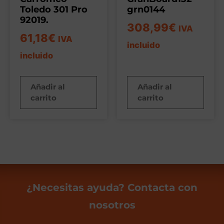
Toledo 301 Pro
grn0144
92019.
308,99
€
IVA
61,18
€
IVA
incluido
incluido
Añadir al
Añadir al
carrito
carrito
¿Necesitas ayuda? Contacta con
nosotros