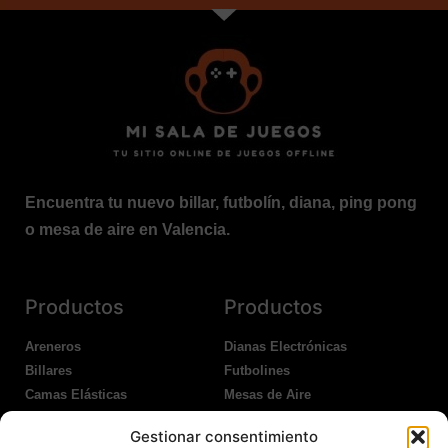
Encuentra tu nuevo billar, futbolín, diana, ping pong
o mesa de aire en Valencia.
Productos
Productos
Areneros
Dianas Electrónicas
Billares
Futbolines
Camas Elásticas
Mesas de Aire
Coches Kart
Ping Pong Interior
Gestionar consentimiento
Columpios
Ping Pong Exterior