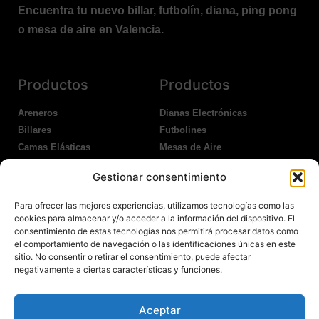
Encuentra tu nuevo billar, futbolín, diana, ping pong
o mesa de aire en Valencia.
Productos
Productos
Areneros
Dianas Electrónicas
Billares
Futbolines
Camas Elásticas
Mesas de Aire
Coches Kart
Ping Pong Interior
Gestionar consentimiento
Columpios
Ping Pong Exterior
Para ofrecer las mejores experiencias, utilizamos tecnologías como las
Nosotros
Legales
cookies para almacenar y/o acceder a la información del dispositivo. El
consentimiento de estas tecnologías nos permitirá procesar datos como
el comportamiento de navegación o las identificaciones únicas en este
Atención al Cliente
Aviso Legal
sitio. No consentir o retirar el consentimiento, puede afectar
Garantías
Política de Privacidad
negativamente a ciertas características y funciones.
Contacto
Política de Cookies
Política Devoluciones
Polítíca de RRSS
Aceptar
Transporte y Entrega