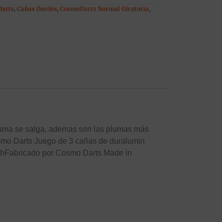
Darts
,
Cañas Dardos
,
CosmoDarts Normal Giratoria
,
pluma se salga, ademas son las plumas más
smo Darts Juego de 3 cañas de duralumin
ighFabricado por Cosmo Darts Made in