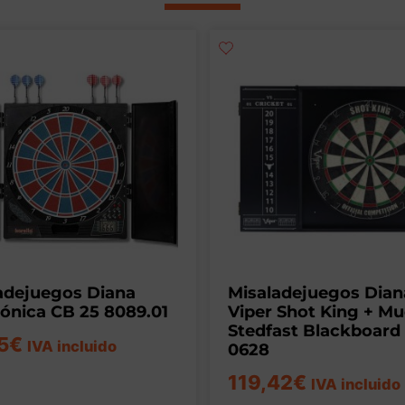
adejuegos Diana
Misaladejuegos Dian
rónica CB 25 8089.01
Viper Shot King + Mu
Stedfast Blackboard 
5
€
IVA incluido
0628
119,42
€
IVA incluido