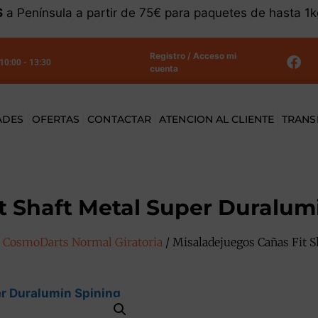
S
a Península a partir de 75€ para paquetes de hasta 1
Registro / Acceso mi
 10:00 - 13:30
cuenta
ADES
OFERTAS
CONTACTAR
ATENCION AL CLIENTE
TRANS
 Shaft Metal Super Duralumi
/
CosmoDarts Normal Giratoria
/ Misaladejuegos Cañas Fit S