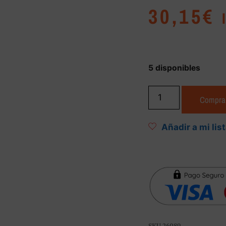
30,15
€
5 disponibles
Compra
Añadir a mi lis
SKU
26089