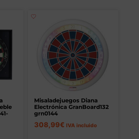
a
Misaladejuegos Diana
eble
Electrónica GranBoard132
41-
grn0144
308,99
€
IVA incluido