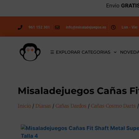
Envio
GRATI
961 152 301
info@misaladejuegos.es
Lun - Vie:
☰ EXPLORAR CATEGORIAS
NOVED
Misaladejuegos Cañas Fit
Inicio
/
Dianas
/
Cañas Dardos
/
Cañas Cosmo Darts