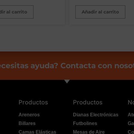
ir al carrito
Añadir al carrito
cesitas ayuda? Contacta con noso
Productos
Productos
N
Areneros
Dianas Electrónicas
At
Billares
Futbolines
Ga
Camas Elásticas
Mesas de Aire
Co