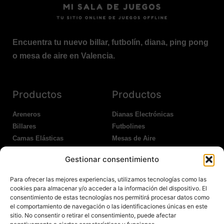
Encuentra tu nuevo billar, futbolín, diana, ping pong
o mesa de aire en Valencia.
Productos
Productos
Areneros
Dianas Electrónicas
Billares
Futbolines
Camas Elásticas
Mesas de Aire
Coches Kart
Ping Pong Interior
Gestionar consentimiento
Columpios
Ping Pong Exterior
Para ofrecer las mejores experiencias, utilizamos tecnologías como las
Nosotros
Legales
cookies para almacenar y/o acceder a la información del dispositivo. El
consentimiento de estas tecnologías nos permitirá procesar datos como
el comportamiento de navegación o las identificaciones únicas en este
Atención al Cliente
Aviso Legal
sitio. No consentir o retirar el consentimiento, puede afectar
Garantías
Política de Privacidad