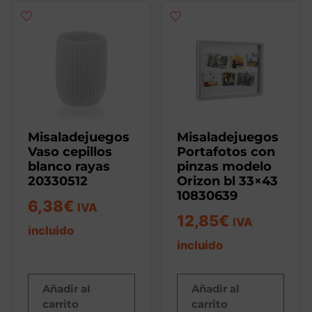
Misaladejuegos
Misaladejuegos
Vaso cepillos
Portafotos con
blanco rayas
pinzas modelo
20330512
Orizon bl 33×43
10830639
6,38
€
IVA
12,85
€
IVA
incluido
incluido
Añadir al
Añadir al
carrito
carrito