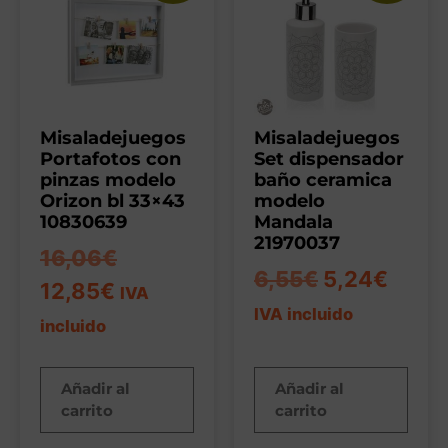
Misaladejuegos
Misaladejuegos
Portafotos con
Set dispensador
pinzas modelo
baño ceramica
Orizon bl 33×43
modelo
10830639
Mandala
21970037
16,06
€
6,55
€
5,24
€
12,85
€
IVA
IVA incluido
incluido
Añadir al
Añadir al
carrito
carrito