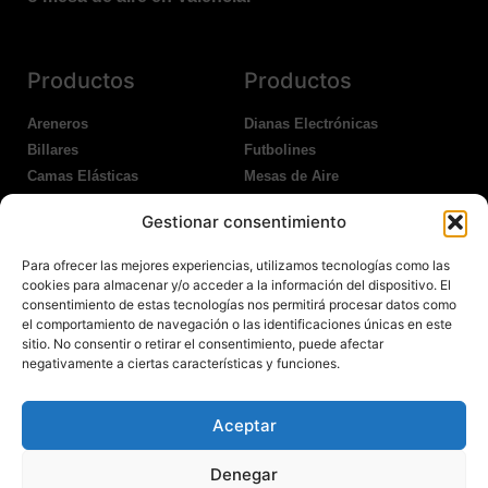
Productos
Productos
Areneros
Dianas Electrónicas
Billares
Futbolines
Camas Elásticas
Mesas de Aire
Coches Kart
Ping Pong Interior
Gestionar consentimiento
Columpios
Ping Pong Exterior
Para ofrecer las mejores experiencias, utilizamos tecnologías como las
Nosotros
Legales
cookies para almacenar y/o acceder a la información del dispositivo. El
consentimiento de estas tecnologías nos permitirá procesar datos como
el comportamiento de navegación o las identificaciones únicas en este
Atención al Cliente
Aviso Legal
sitio. No consentir o retirar el consentimiento, puede afectar
Garantías
Política de Privacidad
negativamente a ciertas características y funciones.
Contacto
Política de Cookies
Política Devoluciones
Polítíca de RRSS
Aceptar
Transporte y Entrega
Denegar