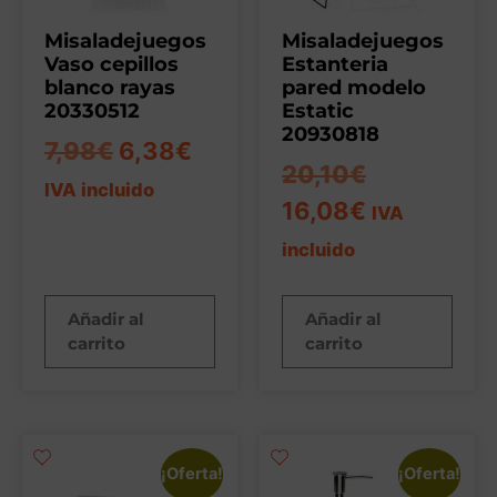
Misaladejuegos
Misaladejuegos
Vaso cepillos
Estanteria
blanco rayas
pared modelo
20330512
Estatic
20930818
7,98
€
6,38
€
20,10
€
IVA incluido
16,08
€
IVA
incluido
Añadir al
Añadir al
carrito
carrito
¡Oferta!
¡Oferta!