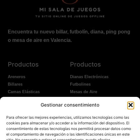
Encuentra tu nuevo billar, futbolín, diana, ping pong
o mesa de aire en Valencia.
Productos
Productos
Areneros
Dianas Electrónicas
Billares
Futbolines
Camas Elásticas
Mesas de Aire
Coches Kart
Ping Pong Interior
Gestionar consentimiento
Columpios
Ping Pong Exterior
Para ofrecer las mejores experiencias, utilizamos tecnologías como las
Nosotros
Legales
cookies para almacenar y/o acceder a la información del dispositivo. El
consentimiento de estas tecnologías nos permitirá procesar datos como
el comportamiento de navegación o las identificaciones únicas en este
Atención al Cliente
Aviso Legal
sitio. No consentir o retirar el consentimiento, puede afectar