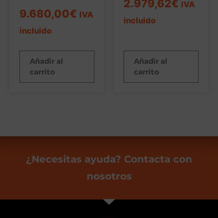
2.979,62
€
IVA
9.680,00
€
IVA
incluido
incluido
Añadir al
Añadir al
carrito
carrito
¿Necesitas ayuda? Contacta con
nosotros