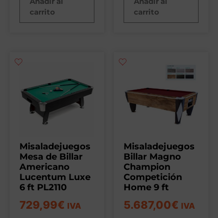
Añadir al
Añadir al
carrito
carrito
Misaladejuegos
Misaladejuegos
Mesa de Billar
Billar Magno
Americano
Champion
Lucentum Luxe
Competición
6 ft PL2110
Home 9 ft
729,99
€
5.687,00
€
IVA
IVA