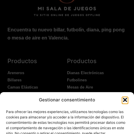
Encuentra tu nuevo billar, futbolín, diana, ping pong
o mesa de aire en Valencia.
Productos
Productos
Areneros
Dianas Electrónicas
Billares
Futbolines
Camas Elásticas
Mesas de Aire
Coches Kart
Ping Pong Interior
Gestionar consentimiento
Columpios
Ping Pong Exterior
Para ofrecer las mejores experiencias, utilizamos tecnologías como las
Nosotros
Legales
cookies para almacenar y/o acceder a la información del dispositivo. El
consentimiento de estas tecnologías nos permitirá procesar datos como
el comportamiento de navegación o las identificaciones únicas en este
Atención al Cliente
Aviso Legal
sitio. No consentir o retirar el consentimiento, puede afectar