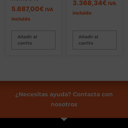
3.368,34
€
IVA
5.687,00
€
IVA
incluido
incluido
Añadir al
Añadir al
carrito
carrito
¿Necesitas ayuda? Contacta con
nosotros