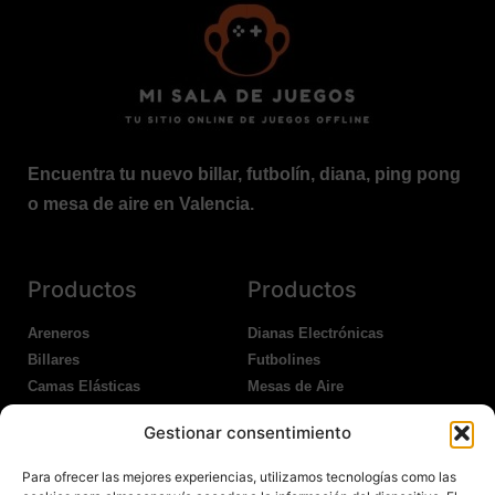
Encuentra tu nuevo billar, futbolín, diana, ping pong
o mesa de aire en Valencia.
Productos
Productos
Areneros
Dianas Electrónicas
Billares
Futbolines
Camas Elásticas
Mesas de Aire
Coches Kart
Ping Pong Interior
Gestionar consentimiento
Columpios
Ping Pong Exterior
Para ofrecer las mejores experiencias, utilizamos tecnologías como las
Nosotros
Legales