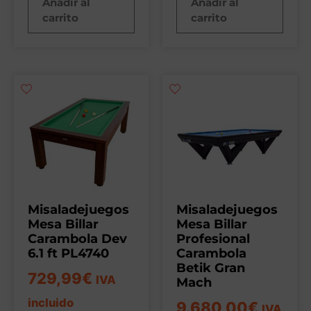
Añadir al
Añadir al
carrito
carrito
Misaladejuegos
Misaladejuegos
Mesa Billar
Mesa Billar
Carambola Dev
Profesional
6.1 ft PL4740
Carambola
Betik Gran
729,99
€
IVA
Mach
incluido
9.680,00
€
IVA