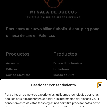
Encuentra tu nuevo billar, futbolín, diana, ping pong
o mesa de aire en Valencia.
Productos
Productos
Areneros
Dianas Electrónicas
Billares
Futbolines
Camas Elásticas
Mesas de Aire
Coches Kart
Ping Pong Interior
Gestionar consentimiento
Columpios
Ping Pong Exterior
Para ofrecer las mejores experiencias, utilizamos tecnologías como las
Nosotros
Legales
cookies para almacenar y/o acceder a la información del dispositivo. El
consentimiento de estas tecnologías nos permitirá procesar datos como