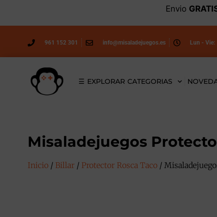
Envio
GRATI
961 152 301
info@misaladejuegos.es
Lun - Vie:
☰ EXPLORAR CATEGORIAS
NOVED
Misaladejuegos Protector
Inicio
/
Billar
/
Protector Rosca Taco
/ Misaladejuegos