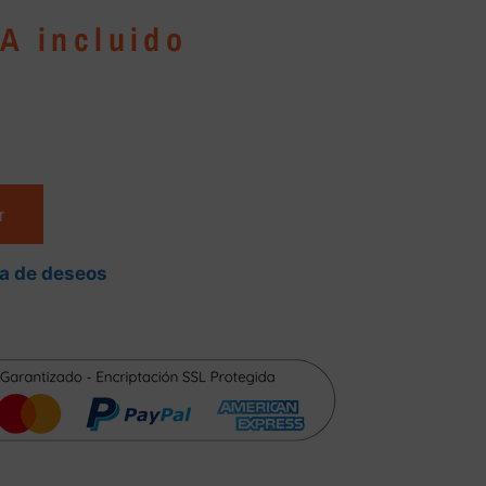
VA incluido
r
ta de deseos