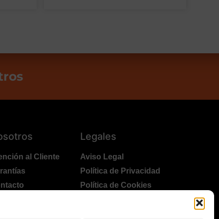
tros
osotros
Legales
ención al Cliente
Aviso Legal
rantías
Política de Privacidad
ntacto
Política de Cookies
lítica Devoluciones
Polítíca de RRSS
ansporte y Entrega