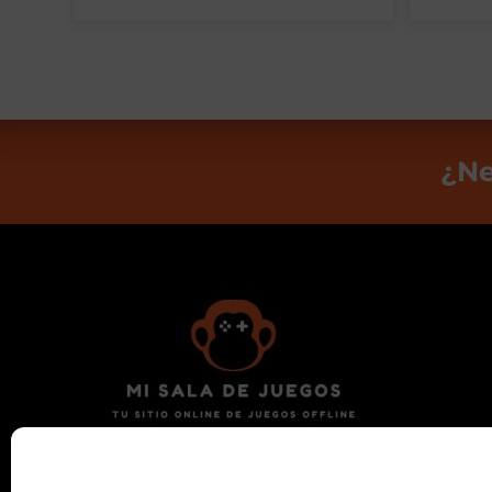
¿Ne
Encuentra tu nuevo billar, futbolín, diana,
ping pong o mesa de aire en Valencia.