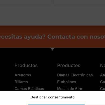
cesitas ayuda? Contacta con noso
Productos
Productos
N
Areneros
Dianas Electrónicas
At
Billares
Futbolines
Ga
Camas Elásticas
Mesas de Aire
Co
Coches Kart
Ping Pong Interior
Po
Gestionar consentimiento
Columpios
Ping Pong Exterior
Tr