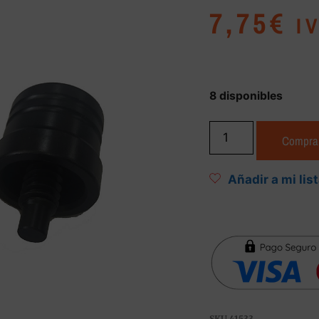
7,75
€
I
8 disponibles
Compra
Añadir a mi lis
SKU
41533