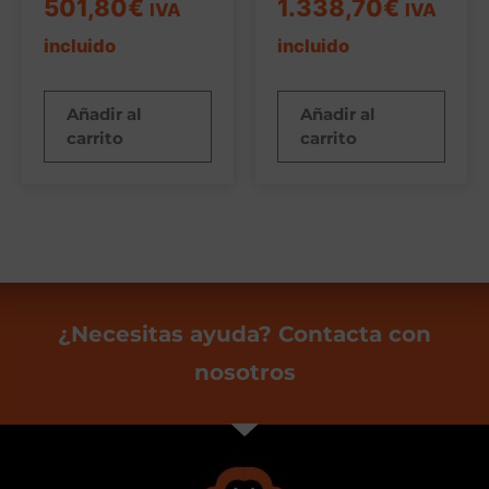
501,80
€
1.338,70
€
IVA
IVA
incluido
incluido
Añadir al
Añadir al
carrito
carrito
¿Necesitas ayuda? Contacta con
nosotros