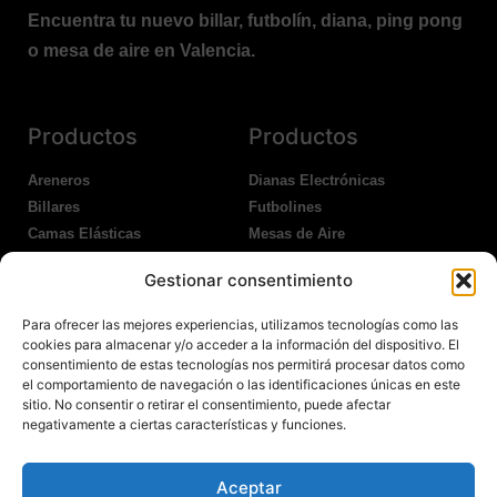
Encuentra tu nuevo billar, futbolín, diana, ping pong
o mesa de aire en Valencia.
Productos
Productos
Areneros
Dianas Electrónicas
Billares
Futbolines
Camas Elásticas
Mesas de Aire
Coches Kart
Ping Pong Interior
Gestionar consentimiento
Columpios
Ping Pong Exterior
Para ofrecer las mejores experiencias, utilizamos tecnologías como las
Nosotros
Legales
cookies para almacenar y/o acceder a la información del dispositivo. El
consentimiento de estas tecnologías nos permitirá procesar datos como
el comportamiento de navegación o las identificaciones únicas en este
Atención al Cliente
Aviso Legal
sitio. No consentir o retirar el consentimiento, puede afectar
Garantías
Política de Privacidad
negativamente a ciertas características y funciones.
Contacto
Política de Cookies
Política Devoluciones
Polítíca de RRSS
Aceptar
Transporte y Entrega