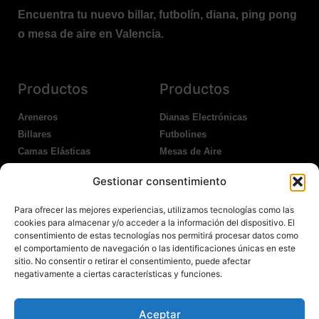
Encuentra tu nuevo billar, futbolín, diana, ping pong
o mesa de aire en Valencia.
Productos
Productos
Areneros
Dianas Electrónicas
Billares
Futbolines
Camas Elásticas
Mesas de Aire
Coches Kart
Ping Pong Interior
Gestionar consentimiento
Columpios
Ping Pong Exterior
Para ofrecer las mejores experiencias, utilizamos tecnologías como las
Nosotros
Legales
cookies para almacenar y/o acceder a la información del dispositivo. El
consentimiento de estas tecnologías nos permitirá procesar datos como
el comportamiento de navegación o las identificaciones únicas en este
Atención al Cliente
Aviso Legal
sitio. No consentir o retirar el consentimiento, puede afectar
Garantías
Política de Privacidad
negativamente a ciertas características y funciones.
Contacto
Política de Cookies
Política Devoluciones
Polítíca de RRSS
Aceptar
Transporte y Entrega