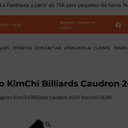
S
a Península a partir de 75€ para paquetes de hasta 1
Registro / Acceso mi
 10:00 - 13:30
cuenta
ADES
OFERTAS
CONTACTAR
ATENCION AL CLIENTE
TRANS
 KimChi Billiards Caudron 
guito KimChi Billiards Caudron 2020 Knurled 18286