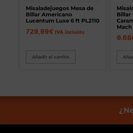
Misaladejuegos Mesa de
Misal
Billar Americano
Billar
Lucentum Luxe 6 ft PL2110
Caram
Mach
729,99
€
IVA incluido
9.68
Añadir al carrito
Añad
¿Ne