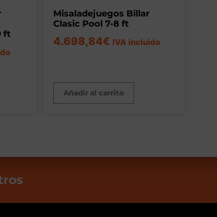
r
Misaladejuegos Billar
Clasic Pool 7-8 ft
 ft
4.698,84
€
IVA incluido
ido
Añadir al carrito
tros