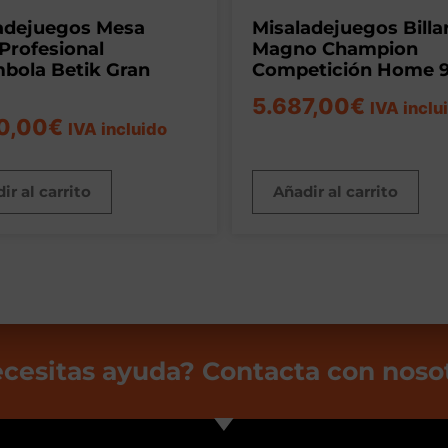
adejuegos Mesa
Misaladejuegos Billa
 Profesional
Magno Champion
bola Betik Gran
Competición Home 9
5.687,00
€
IVA inclu
0,00
€
IVA incluido
ir al carrito
Añadir al carrito
cesitas ayuda? Contacta con noso