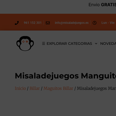
Envio
GRATI
961 152 301
info@misaladejuegos.es
Lun - Vie:
☰ EXPLORAR CATEGORIAS
NOVED
Misaladejuegos Manguito
Inicio
/
Billar
/
Maguitos Billar
/ Misaladejuegos Man