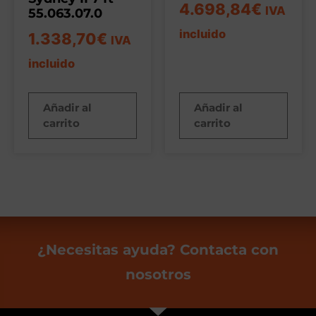
4.698,84
€
IVA
55.063.07.0
incluido
1.338,70
€
IVA
incluido
Añadir al
Añadir al
carrito
carrito
¿Necesitas ayuda? Contacta con
nosotros