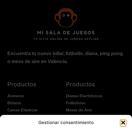
Encuentra tu nuevo billar, futbolín, diana, ping pong
o mesa de aire en Valencia.
Productos
Productos
Areneros
Dianas Electrónicas
Billares
Futbolines
Camas Elásticas
Mesas de Aire
Coches Kart
Ping Pong Interior
Gestionar consentimiento
Columpios
Ping Pong Exterior