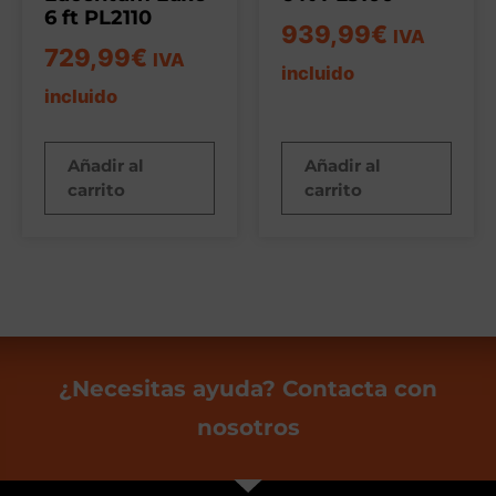
6 ft PL2110
939,99
€
IVA
729,99
€
IVA
incluido
incluido
Añadir al
Añadir al
carrito
carrito
¿Necesitas ayuda? Contacta con
nosotros