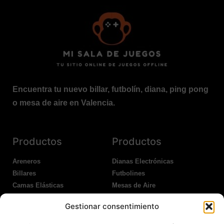
Encuentra tu nuevo billar, futbolín, diana, ping pong
o mesa de aire en Valencia.
Productos
Productos
Areneros
Dianas Electrónicas
Billares
Futbolines
Camas Elásticas
Mesas de Aire
Coches Kart
Ping Pong Interior
Gestionar consentimiento
Columpios
Ping Pong Exterior