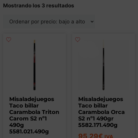
Mostrando los 3 resultados
Misaladejuegos
Misaladejuegos
Taco billar
Taco billar
Carambola Triton
Carambola Orca
Carom S2 nº1
S2 nº1 490gr
490g
5582.171.490g
5581.021.490g
95,29
€
IVA