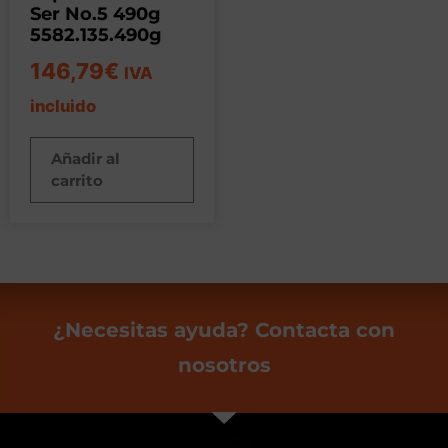
Ser No.5 490g
5582.135.490g
146,79
€
IVA
incluido
Añadir al
carrito
¿Necesitas ayuda? Contacta con
nosotros