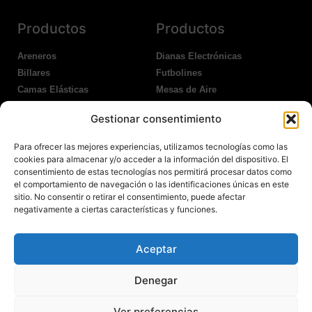
Productos
Productos
Areneros
Dianas Electrónicas
Billares
Futbolines
Camas Elásticas
Mesas de Aire
Coches Kart
Ping Pong Interior
Gestionar consentimiento
Columpios
Ping Pong Exterior
Para ofrecer las mejores experiencias, utilizamos tecnologías como las
Nosotros
Legales
cookies para almacenar y/o acceder a la información del dispositivo. El
consentimiento de estas tecnologías nos permitirá procesar datos como
el comportamiento de navegación o las identificaciones únicas en este
Atención al Cliente
Aviso Legal
sitio. No consentir o retirar el consentimiento, puede afectar
Garantías
Política de Privacidad
negativamente a ciertas características y funciones.
Contacto
Política de Cookies
Política Devoluciones
Polítíca de RRSS
Aceptar
Transporte y Entrega
Denegar
Ver preferencias