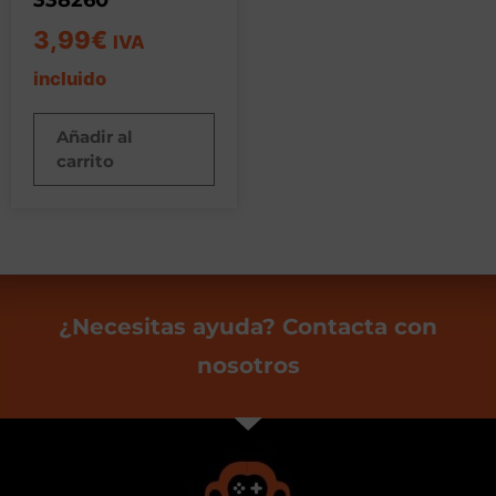
3,99
€
IVA
incluido
Añadir al
carrito
¿Necesitas ayuda? Contacta con
nosotros