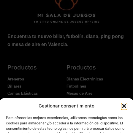
Encuentra tu nuevo billar, futbolín, diana, ping pong
o mesa de aire en Valencia.
Productos
Productos
Areneros
Dianas Electrónicas
Billares
Futbolines
Camas Elásticas
Mesas de Aire
Coches Kart
Ping Pong Interior
Gestionar consentimiento
Columpios
Ping Pong Exterior
Para ofrecer las mejores experiencias, utilizamos tecnologías como las
Nosotros
Legales
cookies para almacenar y/o acceder a la información del dispositivo. El
consentimiento de estas tecnologías nos permitirá procesar datos como