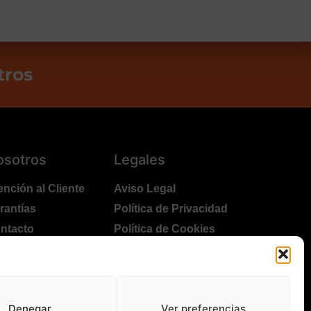
tros
osotros
Legales
ención al Cliente
Aviso Legal
rantías
Política de Privacidad
ntacto
Política de Cookies
lítica Devoluciones
Polítíca de RRSS
ansporte y Entrega
Denegar
Ver preferencias