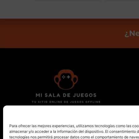
¿Ne
Encuentra tu nuevo billar, futbolín, diana,
ping pong o mesa de aire en Valencia.
Para ofrecer las mejores experiencias, utilizamos tecnologías como las coo
almacenar y/o acceder a la información del dispositivo. El consentimiento 
tecnologías nos permitirá procesar datos como el comportamiento de nave