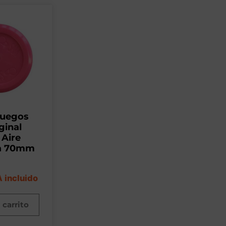
juegos
ginal
 Aire
a 70mm
A incluido
 carrito