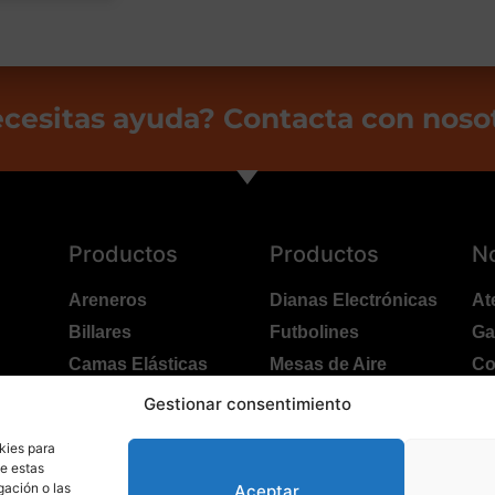
cesitas ayuda? Contacta con noso
Productos
Productos
N
Areneros
Dianas Electrónicas
At
Billares
Futbolines
Ga
Camas Elásticas
Mesas de Aire
Co
Coches Kart
Ping Pong Interior
Po
Gestionar consentimiento
Columpios
Ping Pong Exterior
Tr
kies para
de estas
gación o las
Aceptar