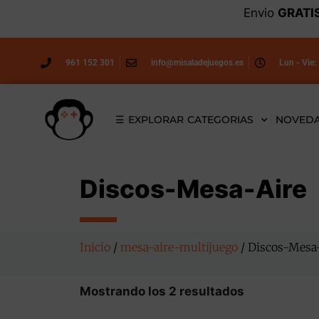
Envio
GRATI
961 152 301
info@misaladejuegos.es
Lun - Vie:
☰ EXPLORAR CATEGORIAS
NOVED
Discos-Mesa-Aire
Inicio
/
mesa-aire-multijuego
/ Discos-Mesa
Mostrando los 2 resultados