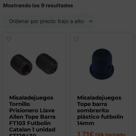
Mostrando los 9 resultados
Misaladejuegos
Misaladejuegos
Tornillo
Tope barra
Prisionero Llave
sombrerito
Allen Tope Barra
plástico futbolin
FT103 Futbolin
14mm
Catalan 1 unidad
1,71
€
IVA incluido
FT128430