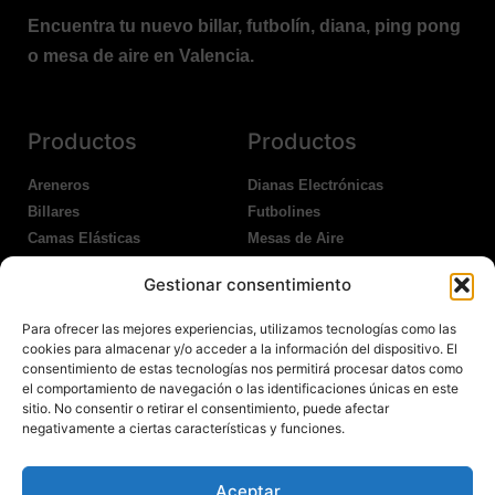
Encuentra tu nuevo billar, futbolín, diana, ping pong
o mesa de aire en Valencia.
Productos
Productos
Areneros
Dianas Electrónicas
Billares
Futbolines
Camas Elásticas
Mesas de Aire
Coches Kart
Ping Pong Interior
Gestionar consentimiento
Columpios
Ping Pong Exterior
Para ofrecer las mejores experiencias, utilizamos tecnologías como las
Nosotros
Legales
cookies para almacenar y/o acceder a la información del dispositivo. El
consentimiento de estas tecnologías nos permitirá procesar datos como
el comportamiento de navegación o las identificaciones únicas en este
Atención al Cliente
Aviso Legal
sitio. No consentir o retirar el consentimiento, puede afectar
Garantías
Política de Privacidad
negativamente a ciertas características y funciones.
Contacto
Política de Cookies
Política Devoluciones
Polítíca de RRSS
Aceptar