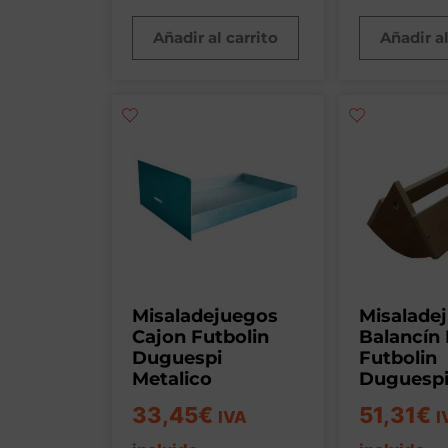
Añadir al carrito
Añadir al
Misaladejuegos
Misalade
Cajon Futbolin
Balancín
Duguespi
Futbolin
Metalico
Duguesp
33,45
€
51,31
€
IVA
I