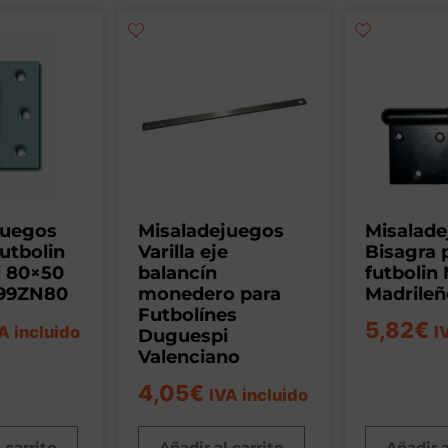
juegos
Misaladejuegos
Misalad
utbolin
Varilla eje
Bisagra 
 80×50
balancín
futbolin
99ZN80
monedero para
Madrileñ
Futbolínes
5,82
€
A incluido
I
Duguespi
Valenciano
4,05
€
IVA incluido
 carrito
Añadir al carrito
Añadir a