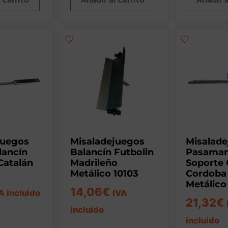
juegos
Misaladejuegos
Misalad
alancín
Balancín Futbolin
Pasama
Catalán
Madrileño
Soporte 
Metálico 10103
Cordoba
Metálico
14,06
€
A incluido
IVA
21,32
€
incluido
incluido