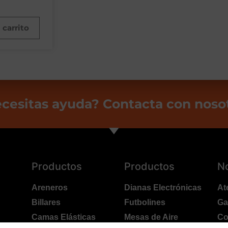
 carrito
cesitas ayuda? Contacta con noso
Productos
Productos
N
Areneros
Dianas Electrónicas
At
Billares
Futbolines
Ga
Camas Elásticas
Mesas de Aire
Co