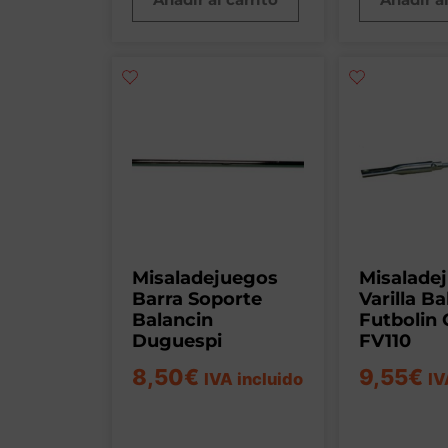
Misaladejuegos
Misalade
Barra Soporte
Varilla B
Balancin
Futbolin 
Duguespi
FV110
8,50
€
9,55
€
IVA incluido
IV