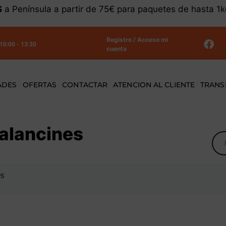
S
a Península a partir de 75€ para paquetes de hasta 1
Registro / Acceso mi
 10:00 - 13:30
cuenta
ADES
OFERTAS
CONTACTAR
ATENCION AL CLIENTE
TRANS
alancines
es