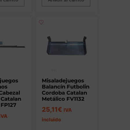
ejuegos
Misaladejuegos
nos
Balancín Futbolin
Cabezal
Cordoba Catalan
 Catalan
Metálico FV1132
 FP127
25,11
€
IVA
IVA
incluido