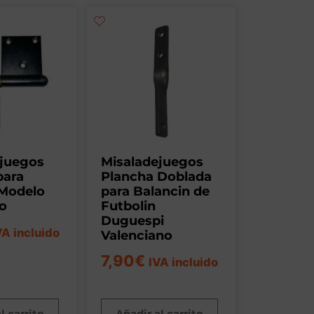
ejuegos
Misaladejuegos
para
Plancha Doblada
 Modelo
para Balancin de
o
Futbolin
Duguespi
VA incluido
Valenciano
7,90
€
IVA incluido
l carrito
Añadir al carrito