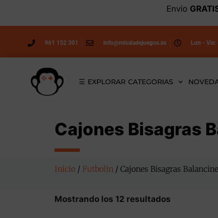
Envio
GRATI
961 152 301
info@misaladejuegos.es
Lun - Vie:
☰ EXPLORAR CATEGORIAS
NOVED
Cajones Bisagras B
Inicio
/
Futbolin
/ Cajones Bisagras Balancin
Mostrando los 12 resultados