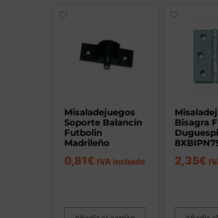
Misaladejuegos
Misalade
Soporte Balancín
Bisagra F
Futbolin
Duguespi
Madrileño
8XBIPN7
0,81
€
2,35
€
IVA incluido
IV
Añadir al carrito
Añadir al