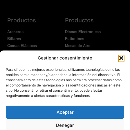
Productos
Productos
Areneros
Dianas Electrónicas
Billares
Futbolines
Camas Elásticas
Mesas de Aire
Coches Kart
Ping Pong Interior
Gestionar consentimiento
Columpios
Ping Pong Exterior
Para ofrecer las mejores experiencias, utilizamos tecnologías como las
Nosotros
Legales
cookies para almacenar y/o acceder a la información del dispositivo. El
consentimiento de estas tecnologías nos permitirá procesar datos como
el comportamiento de navegación o las identificaciones únicas en este
Atención al Cliente
Aviso Legal
sitio. No consentir o retirar el consentimiento, puede afectar
Garantías
Política de Privacidad
negativamente a ciertas características y funciones.
Contacto
Política de Cookies
Política Devoluciones
Polítíca de RRSS
Aceptar
Transporte y Entrega
Denegar