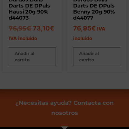
Darts DE DPuls
Darts DE DPuls
Hausi 20g 90%
Benny 20g 90%
d44073
d44077
76,95
€
73,10
€
76,95
€
IVA
IVA incluido
incluido
Añadir al
Añadir al
carrito
carrito
¿Necesitas ayuda? Contacta con
nosotros