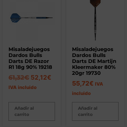
Misaladejuegos
Misaladejuegos
Dardos Bulls
Dardos Bulls
Darts DE Razor
Darts DE Martijn
R1 18g 90% 19218
Kleermaker 80%
20gr 19730
61,32
€
52,12
€
55,72
€
IVA
IVA incluido
incluido
Añadir al
Añadir al
carrito
carrito