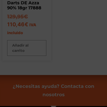
Darts DE Azza
90% 18gr 17888
129,95
€
110,46
€
IVA
incluido
Añadir al
carrito
¿Necesitas ayuda? Contacta con
nosotros