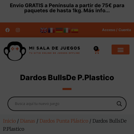
Envio
GRATIS
a Península a partir de 75€ para
paquetes de hasta 1kg.
Más info...
Acceso / Cuenta
0
Dardos BullsDe P.Plastico
Inicio
/
Dianas
/
Dardos Punta Plástico
/ Dardos BullsDe
P.Plastico