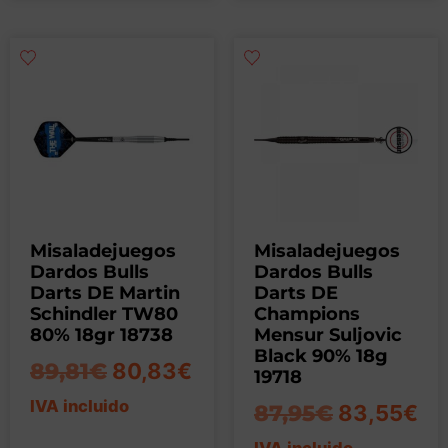
Misaladejuegos
Misaladejuegos
Dardos Bulls
Dardos Bulls
Darts DE Martin
Darts DE
Schindler TW80
Champions
80% 18gr 18738
Mensur Suljovic
Black 90% 18g
89,81
€
80,83
€
19718
IVA incluido
87,95
€
83,55
€
IVA incluido