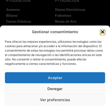
Areneros
Dianas Electrónicas
Billares
Futbolines
Camas Elásticas
Mesas de Aire
Coches Kart
Ping Pong Interior
Gestionar consentimiento
Columpios
Ping Pong Exterior
Para ofrecer las mejores experiencias, utilizamos tecnologías como las
Nosotros
Legales
cookies para almacenar y/o acceder a la información del dispositivo. El
consentimiento de estas tecnologías nos permitirá procesar datos como
el comportamiento de navegación o las identificaciones únicas en este
Atención al Cliente
Aviso Legal
sitio. No consentir o retirar el consentimiento, puede afectar
Garantías
Política de Privacidad
negativamente a ciertas características y funciones.
Contacto
Política de Cookies
Política Devoluciones
Polítíca de RRSS
Aceptar
Transporte y Entrega
Denegar
Ver preferencias
© 2022 Todos los derechos reservados.