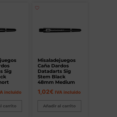
ejuegos
Misaladejuegos
rdos
Caña Dardos
s Sig
Datadarts Sig
ack
Stem Black
ort
48mm Medium
1,02
€
A incluido
IVA incluido
l carrito
Añadir al carrito