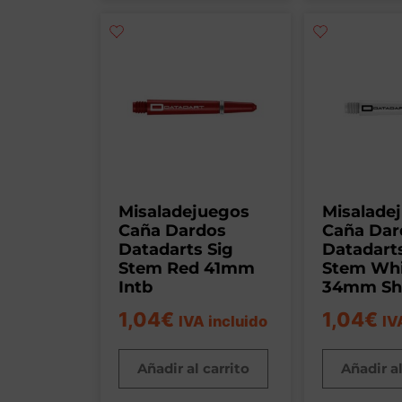
Misaladejuegos
Misalade
Caña Dardos
Caña Dar
Datadarts Sig
Datadarts
Stem Red 41mm
Stem Whi
Intb
34mm Sh
1,04
€
1,04
€
IVA incluido
IV
Añadir al carrito
Añadir al