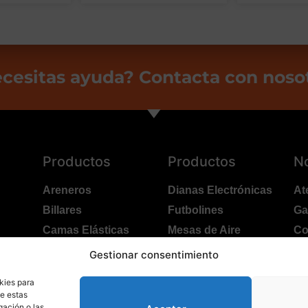
cesitas ayuda? Contacta con noso
Productos
Productos
N
Areneros
Dianas Electrónicas
At
Billares
Futbolines
Ga
Camas Elásticas
Mesas de Aire
Co
Coches Kart
Ping Pong Interior
Po
Gestionar consentimiento
Columpios
Ping Pong Exterior
Tr
kies para
de estas
gación o las