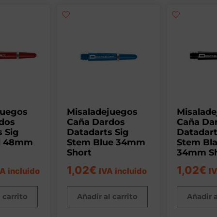
juegos
Misaladejuegos
Misalad
dos
Caña Dardos
Caña Da
 Sig
Datadarts Sig
Datadart
d 48mm
Stem Blue 34mm
Stem Bl
Short
34mm Sh
1,02
€
1,02
€
A incluido
IVA incluido
IV
 carrito
Añadir al carrito
Añadir a