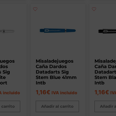
juegos
Misaladejuegos
Misalad
dos
Caña Dardos
Caña Da
 Sig
Datadarts Sig
Datadart
te
Stem Blue 41mm
Stem Bl
ort
Intb
Intb
1,16
€
1,16
€
A incluido
IVA incluido
IV
 carrito
Añadir al carrito
Añadir a