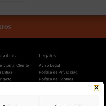
tros
osotros
Legales
ención al Cliente
Aviso Legal
rantías
Política de Privacidad
ntacto
Política de Cookies
lítica Devoluciones
Polítíca de RRSS
ansporte y Entrega