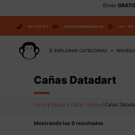
Envio
GRATI
961 152 301
info@misaladejuegos.es
Lun - Vie:
☰ EXPLORAR CATEGORIAS
NOVED
Cañas Datadart
Inicio
/
Dianas
/
Cañas Dardos
/ Cañas Datada
Mostrando los 9 resultados