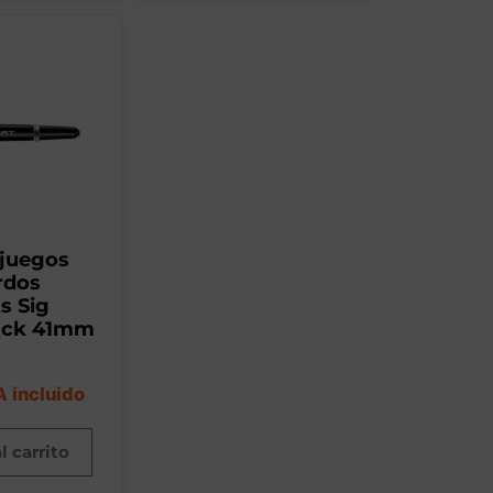
ejuegos
rdos
s Sig
ack 41mm
A incluido
l carrito