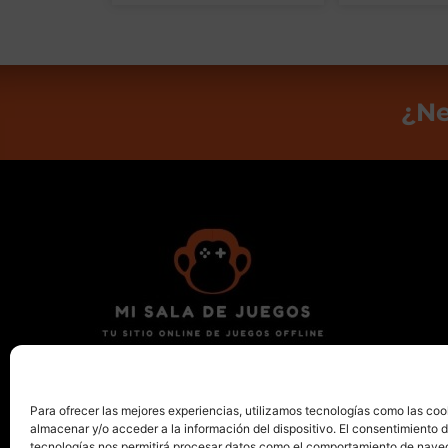
¿Ne
Encuentra tu nuevo billar, futbolín, diana,
ping pong o mesa de aire en Valencia.
Para ofrecer las mejores experiencias, utilizamos tecnologías como las coo
almacenar y/o acceder a la información del dispositivo. El consentimiento 
tecnologías nos permitirá procesar datos como el comportamiento de nave