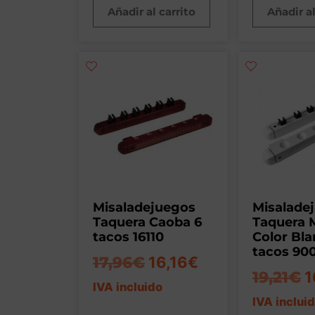
Añadir al carrito
Añadir al
Misaladejuegos
Misalade
Taquera Caoba 6
Taquera 
tacos 16110
Color Bla
tacos 90
17,96
€
16,16
€
19,21
€
1
IVA incluido
IVA inclui