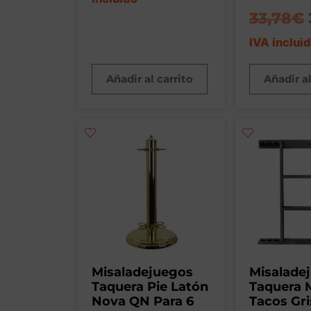
33,78
€
IVA inclui
Añadir al carrito
Añadir al
Misaladejuegos
Misalade
Taquera Pie Latón
Taquera M
Nova QN Para 6
Tacos Gri