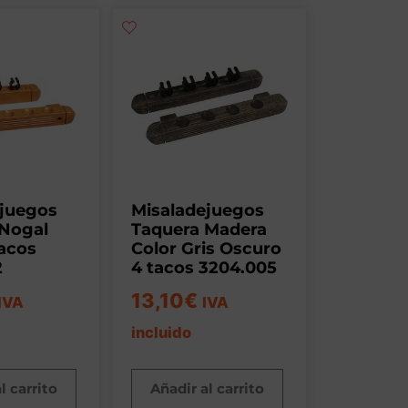
ejuegos
Misaladejuegos
 Nogal
Taquera Madera
tacos
Color Gris Oscuro
2
4 tacos 3204.005
13,10
€
IVA
IVA
incluido
l carrito
Añadir al carrito