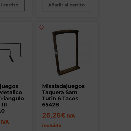
l carrito
Añadir al carrito
ejuegos
Misaladejuegos
Metalico
Taquera Sam
Triangulo
Turin 6 Tacos
III
6542B
.0
25,26
€
IVA
IVA
incluido