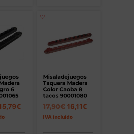
ejuegos
Misaladejuegos
 Madera
Taquera Madera
gro 6
Color Caoba 8
001065
tacos 90001080
15,79
€
17,90
€
16,11
€
do
IVA incluido