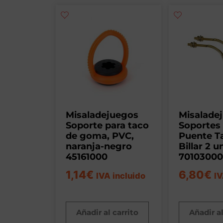
Misaladejuegos
Misalade
Soporte para taco
Soportes
de goma, PVC,
Puente T
naranja-negro
Billar 2 
45161000
70103000
1,14
€
6,80
€
IVA incluido
IV
Añadir al carrito
Añadir al