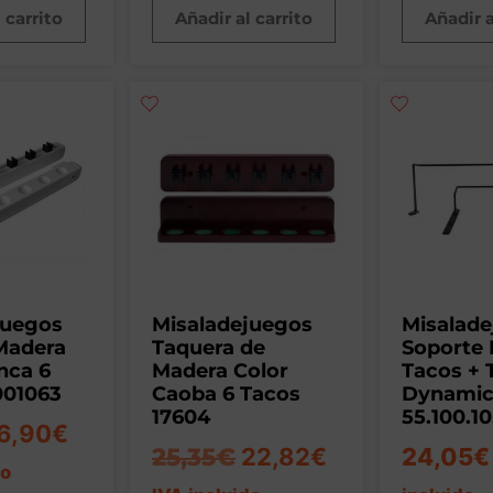
 carrito
Añadir al carrito
Añadir a
juegos
Misaladejuegos
Misalad
Madera
Taquera de
Soporte 
nca 6
Madera Color
Tacos + 
001063
Caoba 6 Tacos
Dynamic 
17604
55.100.10
6,90
€
25,35
€
22,82
€
24,05
€
do