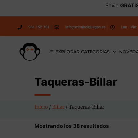
Envio
GRATI
961 152 301
info@misaladejuegos.es
Lun - Vie:
☰ EXPLORAR CATEGORIAS
NOVED
Taqueras-Billar
Inicio
/
Billar
/ Taqueras-Billar
Mostrando los 38 resultados