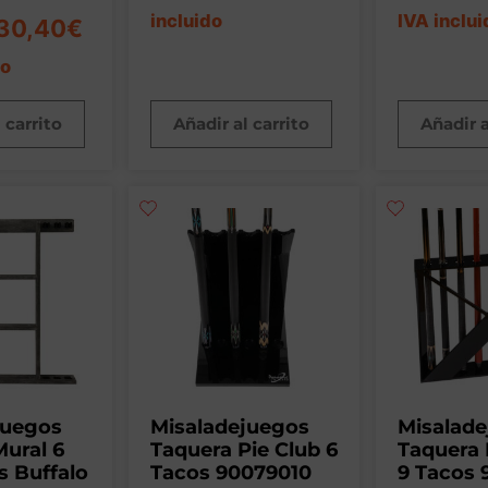
incluido
IVA inclui
30,40
€
do
 carrito
Añadir al carrito
Añadir a
juegos
Misaladejuegos
Misalad
ural 6
Taquera Pie Club 6
Taquera 
s Buffalo
Tacos 90079010
9 Tacos 