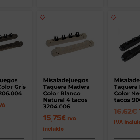
juegos
Misaladejuegos
Misalad
olor Gris
Taquera Madera
Taquera
3206.004
Color Blanco
Color Ne
Natural 4 tacos
tacos 90
VA
3204.006
16,62
€
15,75
€
IVA
IVA inclui
incluido