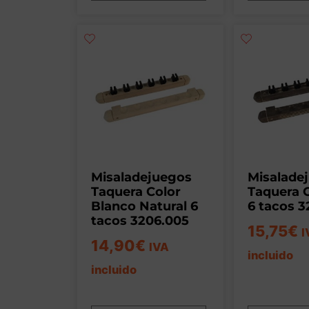
Misaladejuegos
Misalade
Taquera Color
Taquera C
Blanco Natural 6
6 tacos 
tacos 3206.005
15,75
€
I
14,90
€
IVA
incluido
incluido