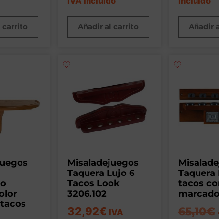
IVA incluido
incluido
 carrito
Añadir al carrito
Añadir a
juegos
Misaladejuegos
Misalad
Taquera Lujo 6
Taquera 
co
Tacos Look
tacos co
olor
3206.102
marcador
 tacos
32,92
€
65,10
€
IVA