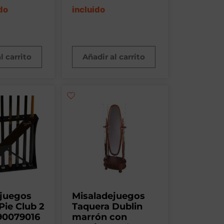
do
incluido
l carrito
Añadir al carrito
ejuegos
Misaladejuegos
Pie Club 2
Taquera Dublin
90079016
marrón con