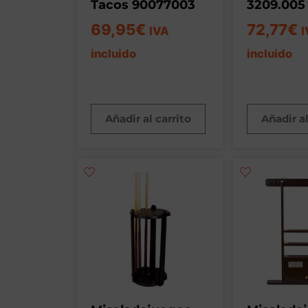
Tacos 90077003
3209.005
69,95
€
72,77
€
IVA
I
incluido
incluido
Añadir al carrito
Añadir al