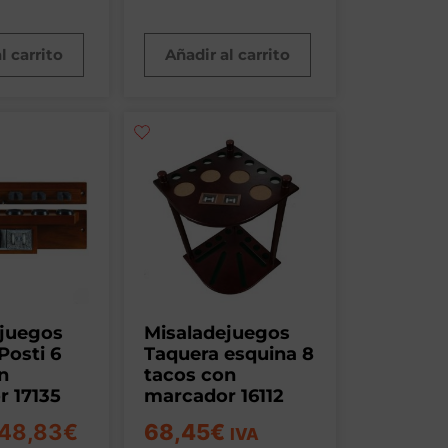
l carrito
Añadir al carrito
ejuegos
Misaladejuegos
Posti 6
Taquera esquina 8
n
tacos con
 17135
marcador 16112
48,83
€
68,45
€
IVA