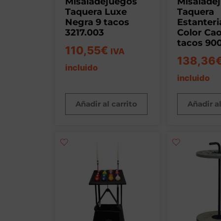
Misaladejuegos
Misalade
Taquera Luxe
Taquera
Negra 9 tacos
Estanter
3217.003
Color Ca
tacos 90
110,55
€
IVA
138,36
incluido
incluido
Añadir al carrito
Añadir al