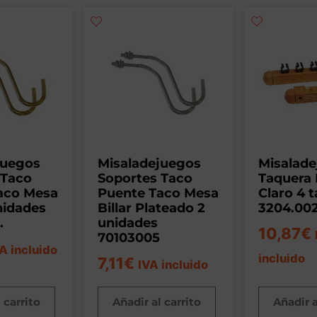
juegos
Misaladejuegos
Misalad
 Taco
Soportes Taco
Taquera
aco Mesa
Puente Taco Mesa
Claro 4 
unidades
Billar Plateado 2
3204.00
.
unidades
10,87
€
70103005
A incluido
incluido
7,11
€
IVA incluido
 carrito
Añadir al carrito
Añadir a