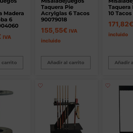
juegos
Misaladejuegos
Misalad
Taquera Pie
Taquera 
ia Madera
Acrylglas 6 Tacos
10 Tacos
oba 6
90079018
171,82
004060
155,55
€
IVA
incluido
€
IVA
incluido
 carrito
Añadir al carrito
Añadir a