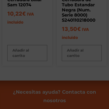
Sam 12074
Tubo Estandar
Negra (Num.
10,22
€
IVA
Serie 8000)
S240110218000
incluido
13,50
€
IVA
incluido
Añadir al
Añadir al
carrito
carrito
¿Necesitas ayuda? Contacta con
nosotros