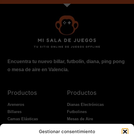
Encuentra tu nuevo billar, futbolín, diana, ping pong
o mesa de aire en Valencia.
Productos
Productos
Areneros
Dianas Electrónicas
Billares
Futbolines
Camas Elásticas
Mesas de Aire
Coches Kart
Ping Pong Interior
Gestionar consentimiento
Columpios
Ping Pong Exterior