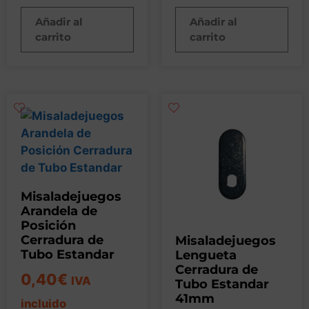
Añadir al
Añadir al
carrito
carrito
Misaladejuegos
Arandela de
Posición
Cerradura de
Misaladejuegos
Tubo Estandar
Lengueta
Cerradura de
0,40
€
IVA
Tubo Estandar
41mm
incluido