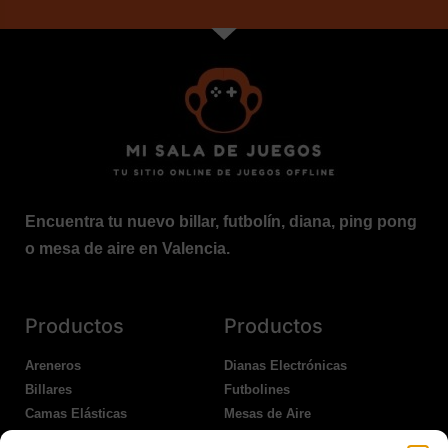
Encuentra tu nuevo billar, futbolín, diana, ping pong
o mesa de aire en Valencia.
Productos
Productos
Areneros
Dianas Electrónicas
Billares
Futbolines
Camas Elásticas
Mesas de Aire
Coches Kart
Ping Pong Interior